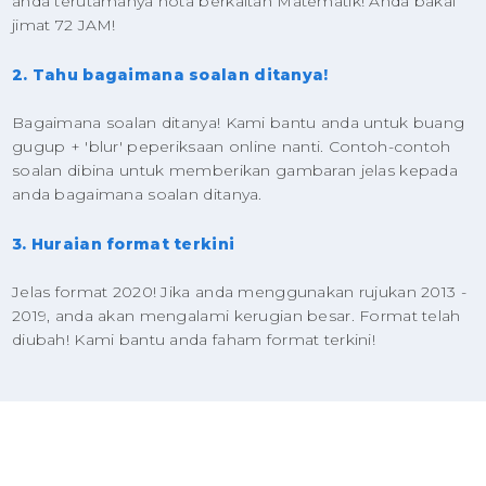
anda terutamanya nota berkaitan Matematik! Anda bakal
jimat 72 JAM!
2. Tahu bagaimana soalan ditanya!
Bagaimana soalan ditanya! Kami bantu anda untuk buang
gugup + 'blur' peperiksaan online nanti. Contoh-contoh
soalan dibina untuk memberikan gambaran jelas kepada
anda bagaimana soalan ditanya.
3. Huraian format terkini
Jelas format 2020! Jika anda menggunakan rujukan 2013 -
2019, anda akan mengalami kerugian besar. Format telah
diubah! Kami bantu anda faham format terkini!