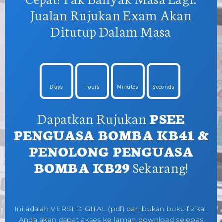
Jualan Rujukan Exam Akan
Ditutup Dalam Masa
Days
Hours
Minutes
Seconds
Dapatkan Rujukan
PSEE
PENGUASA BOMBA KB41 &
PENOLONG PENGUASA
BOMBA KB29
Sekarang!
Ini adalah VERSI DIGITAL (pdf) dan bukan buku fizikal.
Anda akan dapat akses ke laman download selepas