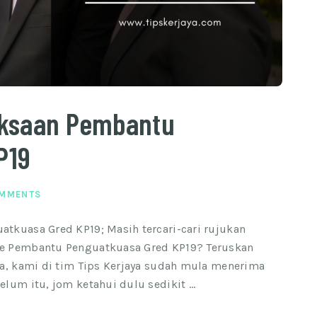
iksaan Pembantu
P19
OMMENTS
tkuasa Gred KP19; Masih tercari-cari rujukan
ne Pembantu Penguatkuasa Gred KP19? Teruskan
sa, kami di tim Tips Kerjaya sudah mula menerima
elum itu, jom ketahui dulu sedikit …