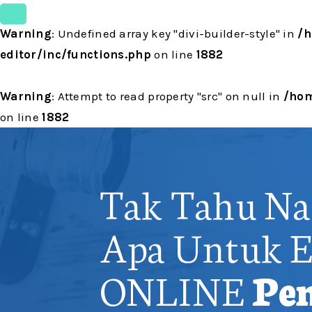
Warning
: Undefined array key "divi-builder-style" in
/h
editor/inc/functions.php
on line
1882
Warning
: Attempt to read property "src" on null in
/hom
on line
1882
Tak Tahu Na
Apa Untuk
ONLINE
Pe