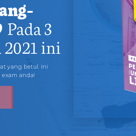
ang-
9
Pada 3
021 ini
t yang betul. Ini
n exam anda!