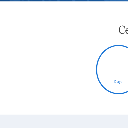
C
Days