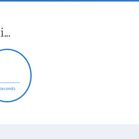
..
Seconds