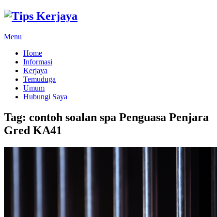
Menu
Home
Informasi
Kerjaya
Temuduga
Umum
Hubungi Saya
Tag:
contoh soalan spa Penguasa Penjara
Gred KA41