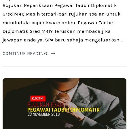
Rujukan Peperiksaan Pegawai Tadbir Diplomatik
Gred M41; Masih tercari-cari rujukan soalan untuk
menduduki peperiksaan online Pegawai Tadbir
Diplomatik Gred M41? Teruskan membaca jika
jawapan anda ya. SPA baru sahaja mengeluarkan …
CONTINUE READING