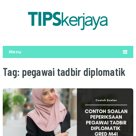
Menu
Tag:
pegawai tadbir diplomatik