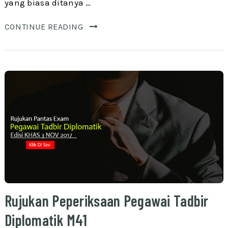
yang biasa ditanya …
CONTINUE READING
Rujukan Peperiksaan Pegawai Tadbir
Diplomatik M41