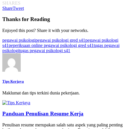
SHARES
Share
Tweet
Thanks for Reading
Enjoyed this post? Share it with your networks.
pegawai psikologi
pegawai psikologi gred s41
pegawai psikologi
s41
peperiksaan online pegawai psikologi gred s41
tugas pegawai
psikologi
tugas pegawai psikologi s41
Tips Kerjaya
Maklumat dan tips terkini dunia pekerjaan.
Panduan Penulisan Resume Kerja
Penulisan resume merupakan salah satu aspek yang paling penting