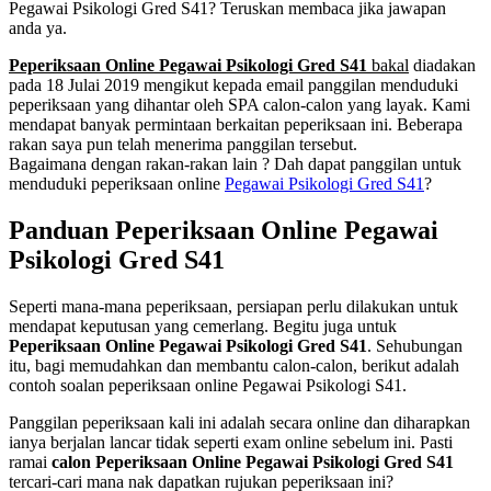
Pegawai Psikologi Gred S41? Teruskan membaca jika jawapan
anda ya.
Peperiksaan Online Pegawai Psikologi Gred S41
bakal
diadakan
pada 18 Julai 2019 mengikut kepada email panggilan menduduki
peperiksaan yang dihantar oleh SPA calon-calon yang layak. Kami
mendapat banyak permintaan berkaitan peperiksaan ini. Beberapa
rakan saya pun telah menerima panggilan tersebut.
Bagaimana dengan rakan-rakan lain ? Dah dapat panggilan untuk
menduduki peperiksaan online
Pegawai Psikologi Gred S41
?
Panduan Peperiksaan Online Pegawai
Psikologi Gred S41
Seperti mana-mana peperiksaan, persiapan perlu dilakukan untuk
mendapat keputusan yang cemerlang. Begitu juga untuk
Peperiksaan Online Pegawai Psikologi Gred S41
. Sehubungan
itu, bagi memudahkan dan membantu calon-calon, berikut adalah
contoh soalan peperiksaan online Pegawai Psikologi S41.
Panggilan peperiksaan kali ini adalah secara online dan diharapkan
ianya berjalan lancar tidak seperti exam online sebelum ini. Pasti
ramai
calon Peperiksaan Online Pegawai Psikologi Gred S41
tercari-cari mana nak dapatkan rujukan peperiksaan ini?