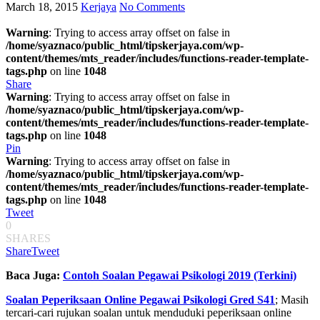
March 18, 2015
Kerjaya
No Comments
Warning
: Trying to access array offset on false in
/home/syaznaco/public_html/tipskerjaya.com/wp-
content/themes/mts_reader/includes/functions-reader-template-
tags.php
on line
1048
Share
Warning
: Trying to access array offset on false in
/home/syaznaco/public_html/tipskerjaya.com/wp-
content/themes/mts_reader/includes/functions-reader-template-
tags.php
on line
1048
Pin
Warning
: Trying to access array offset on false in
/home/syaznaco/public_html/tipskerjaya.com/wp-
content/themes/mts_reader/includes/functions-reader-template-
tags.php
on line
1048
Tweet
0
SHARES
Share
Tweet
Baca Juga:
Contoh Soalan Pegawai Psikologi 2019 (Terkini)
Soalan Peperiksaan Online Pegawai Psikologi Gred S41
; Masih
tercari-cari rujukan soalan untuk menduduki peperiksaan online