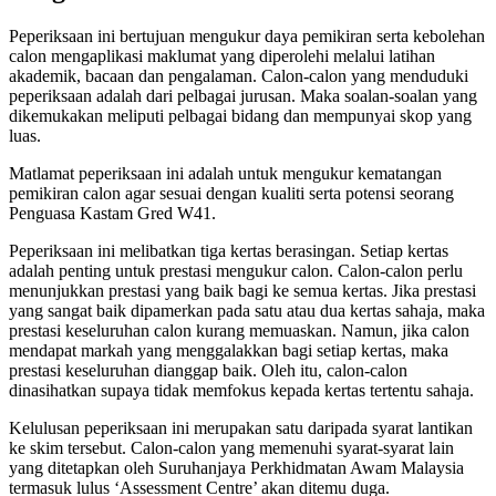
Peperiksaan ini bertujuan mengukur daya pemikiran serta kebolehan
calon mengaplikasi maklumat yang diperolehi melalui latihan
akademik, bacaan dan pengalaman. Calon-calon yang menduduki
peperiksaan adalah dari pelbagai jurusan. Maka soalan-soalan yang
dikemukakan meliputi pelbagai bidang dan mempunyai skop yang
luas.
Matlamat peperiksaan ini adalah untuk mengukur kematangan
pemikiran calon agar sesuai dengan kualiti serta potensi seorang
Penguasa Kastam Gred W41.
Peperiksaan ini melibatkan tiga kertas berasingan. Setiap kertas
adalah penting untuk prestasi mengukur calon. Calon-calon perlu
menunjukkan prestasi yang baik bagi ke semua kertas. Jika prestasi
yang sangat baik dipamerkan pada satu atau dua kertas sahaja, maka
prestasi keseluruhan calon kurang memuaskan. Namun, jika calon
mendapat markah yang menggalakkan bagi setiap kertas, maka
prestasi keseluruhan dianggap baik. Oleh itu, calon-calon
dinasihatkan supaya tidak memfokus kepada kertas tertentu sahaja.
Kelulusan peperiksaan ini merupakan satu daripada syarat lantikan
ke skim tersebut. Calon-calon yang memenuhi syarat-syarat lain
yang ditetapkan oleh Suruhanjaya Perkhidmatan Awam Malaysia
termasuk lulus ‘Assessment Centre’ akan ditemu duga.