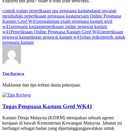
Enjoyed this post? Share it with your networks.
contoh soalan peperiksaan spa penguasa kastam
dapat tawaran
menduduki peperiksaan penguasa kastam
exam Online Penguasa
Kastam Gred W41
pengalaman exam penguasa kastam gred
w41
penguasa kastam
peperiksaan online pegawai kastam
w41
Peperiksaan Online Penguasa Kastam Gred W41
peperiksaan
pegawai kastam
tugas pegawai kastam w41
ujian psikometrik untuk
penguasa kastam
Tips Kerjaya
Maklumat dan tips terkini dunia pekerjaan.
Tugas Penguasa Kastam Gred WK41
Kastam Diraja Malaysia (KDRM) merupakan sebuah agensi
kerajaan di bawah Kementerian Kewangan Malaysia. Jabatan ini
berfungsi sebagai badan yang dipertanggungjawabkan untuk