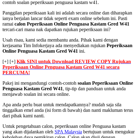
contoh soalan peperiksaan penguasa kastam w41.
Panggilan peperiksaan kali ini adalah secara online dan diharapkan
ianya berjalan lancar tidak seperti exam online sebelum ini. Pasti
ramai
calon Peperiksaan Online Penguasa Kastam Gred W41
tercari-cari mana nak dapatkan rujukan peperiksaan ini?
Usah risau, kami sedia membantu anda. Pihak kami dengan
kerjasama Tim Infokerjaya ada menyediakan rujukan
Peperiksaan
Online Penguasa Kastam Gred W41
ini.
[+] [+]
Klik SINI untuk Download REVIEW COPY Rujukan
Peperiksaan Online Penguasa Kastam Gred W41 secara
PERCUMA!
Pakej ini mengandungi contoh-contoh
soalan Peperiksaan Online
Penguasa Kastam Gred W41
, tip-tip dan panduan untuk anda
menjawab soalan ini secara online.
Apa anda perlu buat untuk mendapatkannya? mudah saja sila
tinggalkan emel anda (isi form di bawah) dan nanti makluman terus
dari pihak kami nanti.
Untuk pengetahuan calon, peperiksaan online Penguasa kastam
yang akan dijalankan oleh
SPA Malaysia
bertujuan untuk mengukur
kebolehan daya pemikiran calon. Calon akan diuji dengan