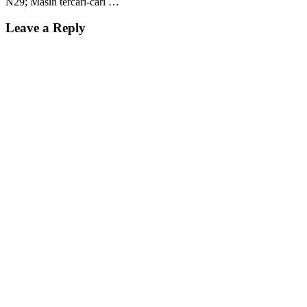
N29; Masih tercari-cari …
Leave a Reply