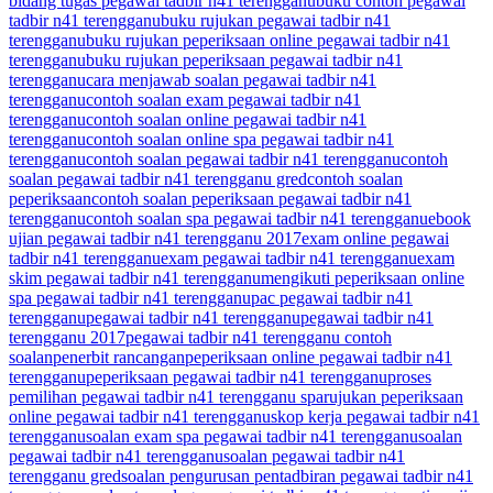
bidang tugas pegawai tadbir n41 terengganu
buku contoh pegawai
tadbir n41 terengganu
buku rujukan pegawai tadbir n41
terengganu
buku rujukan peperiksaan online pegawai tadbir n41
terengganu
buku rujukan peperiksaan pegawai tadbir n41
terengganu
cara menjawab soalan pegawai tadbir n41
terengganu
contoh soalan exam pegawai tadbir n41
terengganu
contoh soalan online pegawai tadbir n41
terengganu
contoh soalan online spa pegawai tadbir n41
terengganu
contoh soalan pegawai tadbir n41 terengganu
contoh
soalan pegawai tadbir n41 terengganu gred
contoh soalan
peperiksaan
contoh soalan peperiksaan pegawai tadbir n41
terengganu
contoh soalan spa pegawai tadbir n41 terengganu
ebook
ujian pegawai tadbir n41 terengganu 2017
exam online pegawai
tadbir n41 terengganu
exam pegawai tadbir n41 terengganu
exam
skim pegawai tadbir n41 terengganu
mengikuti peperiksaan online
spa pegawai tadbir n41 terengganu
pac pegawai tadbir n41
terengganu
pegawai tadbir n41 terengganu
pegawai tadbir n41
terengganu 2017
pegawai tadbir n41 terengganu contoh
soalan
penerbit rancangan
peperiksaan online pegawai tadbir n41
terengganu
peperiksaan pegawai tadbir n41 terengganu
proses
pemilihan pegawai tadbir n41 terengganu spa
rujukan peperiksaan
online pegawai tadbir n41 terengganu
skop kerja pegawai tadbir n41
terengganu
soalan exam spa pegawai tadbir n41 terengganu
soalan
pegawai tadbir n41 terengganu
soalan pegawai tadbir n41
terengganu gred
soalan pengurusan pentadbiran pegawai tadbir n41