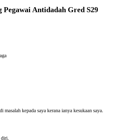
g Pegawai Antidadah Gred S29
jaga
adi masalah kepada saya kerana ianya kesukaan saya.
diri.