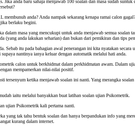
s. Jika anda baru sahaja menjawab 100 soalan dan masa sudah suntuk
ersebut?
L membunuh anda? Anda nampak sekarang kenapa ramai calon gagal
ika berlaku begini.
ka dalam masa yang mencukupi untuk anda menjawab semua soalan tanp
nda (yang anda lakukan seharian) dan bukan dari pemikiran dan tips pen
. Sebab itu pada bahagian awal penerangan ini kita nyatakan secara u
supaya nantinya ianya keluar dengan automatik melalui hati anda.
kometrik calon untuk berkhidmat dalam perkhidmatan awam. Dalam ujia
dengan mempamerkan nilai-nilai positif.
ti tersenyum ketika menjawab soalan ini nanti. Yang merangka soalan 
dah iaitu melalui banyakkan buat latihan soalan ujian Psikometrik.
an ujian Psikometrik kali pertama nanti.
 yang tak tahu bentuk soalan dan hanya berpandukan info yang mereka
sangat kurang dalam internet.