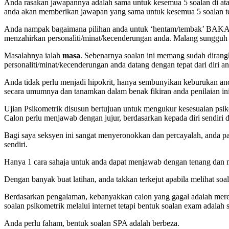
Anda rasakan jawapannya adalah sama untuk kesemua 5 soalan di ata
anda akan memberikan jawapan yang sama untuk kesemua 5 soalan t
Anda nampak bagaimana pilihan anda untuk ‘hentam/tembak’ BAKA
menzahirkan personaliti/minat/kecenderungan anda. Malang sungguh j
Masalahnya ialah
masa
. Sebenarnya soalan ini memang sudah dirang
personaliti/minat/kecenderungan anda datang dengan tepat dari diri a
Anda tidak perlu menjadi hipokrit, hanya sembunyikan keburukan anda
secara umumnya dan tanamkan dalam benak fikiran anda penilaian ini 
Ujian Psikometrik disusun bertujuan untuk mengukur kesesuaian psi
Calon perlu menjawab dengan jujur, berdasarkan kepada diri sendiri 
Bagi saya seksyen ini sangat menyeronokkan dan percayalah, anda pas
sendiri.
Hanya 1 cara sahaja untuk anda dapat menjawab dengan tenang dan mu
Dengan banyak buat latihan, anda takkan terkejut apabila melihat soal
Berdasarkan pengalaman, kebanyakkan calon yang gagal adalah mereka
soalan psikometrik melalui internet tetapi bentuk soalan exam adalah 
Anda perlu faham, bentuk soalan SPA adalah berbeza.