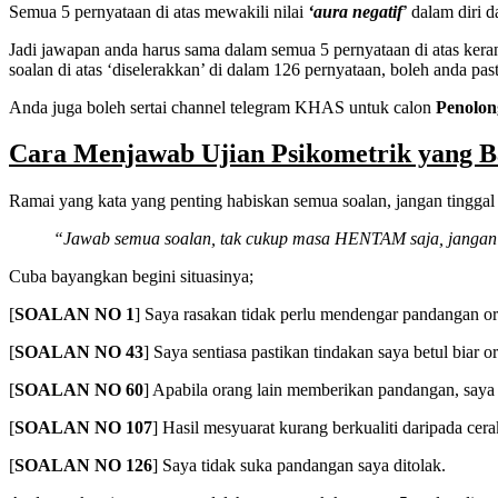
Semua 5 pernyataan di atas mewakili nilai
‘aura negatif
’ dalam diri 
Jadi jawapan anda harus sama dalam semua 5 pernyataan di atas keran
soalan di atas ‘diselerakkan’ di dalam 126 pernyataan, boleh anda p
Anda juga boleh sertai channel telegram KHAS untuk calon
Penolon
Cara Menjawab Ujian Psikometrik ya
Ramai yang kata yang penting habiskan semua soalan, jangan tinggal 
“Jawab semua soalan, tak cukup masa HENTAM saja, jangan t
Cuba bayangkan begini situasinya;
[
SOALAN NO 1
] Saya rasakan tidak perlu mendengar pandangan or
[
SOALAN NO 43
] Saya sentiasa pastikan tindakan saya betul biar
[
SOALAN NO 60
] Apabila orang lain memberikan pandangan, saya
[
SOALAN NO 107
] Hasil mesyuarat kurang berkualiti daripada cerak
[
SOALAN NO 126
] Saya tidak suka pandangan saya ditolak.