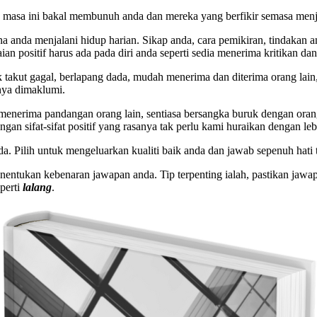
 masa ini bakal membunuh anda dan mereka yang berfikir semasa menj
na anda menjalani hidup harian. Sikap anda, cara pemikiran, tindakan a
an positif harus ada pada diri anda seperti sedia menerima kritikan dan
ak takut gagal, berlapang dada, mudah menerima dan diterima orang lain,
lnya dimaklumi.
t menerima pandangan orang lain, sentiasa bersangka buruk dengan orang
n sifat-sifat positif yang rasanya tak perlu kami huraikan dengan leb
a. Pilih untuk mengeluarkan kualiti baik anda dan jawab sepenuh hati
enentukan kebenaran jawapan anda. Tip terpenting ialah, pastikan jawa
perti
lalang
.