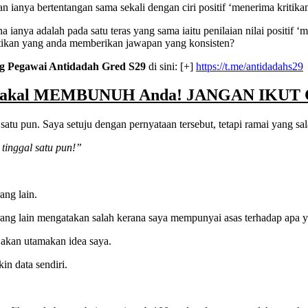
dan ianya bertentangan sama sekali dengan ciri positif ‘menerima kritik
a ianya adalah pada satu teras yang sama iaitu penilaian nilai positif
astikan yang anda memberikan jawapan yang konsisten?
g Pegawai Antidadah Gred S29
di sini: [+]
https://t.me/antidadahs29
ng Bakal MEMBUNUH Anda! JANGAN IKUT 
satu pun. Saya setuju dengan pernyataan tersebut, tetapi ramai yang s
inggal satu pun!”
ang lain.
 orang lain mengatakan salah kerana saya mempunyai asas terhadap apa 
 akan utamakan idea saya.
in data sendiri.