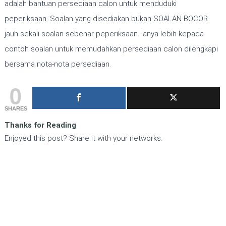
adalah bantuan persediaan calon untuk menduduki
peperiksaan. Soalan yang disediakan bukan SOALAN BOCOR
jauh sekali soalan sebenar peperiksaan. Ianya lebih kepada
contoh soalan untuk memudahkan persediaan calon dilengkapi
bersama nota-nota persediaan.
0
SHARES
Thanks for Reading
Enjoyed this post? Share it with your networks.
BIDANG TUGAS PENOLONG PEGAWAI PENGUAT
KUASA GRED KP29
BUKU CONTOH PENOLONG PEGAWAI PENGUAT KUASA
GRED KP29